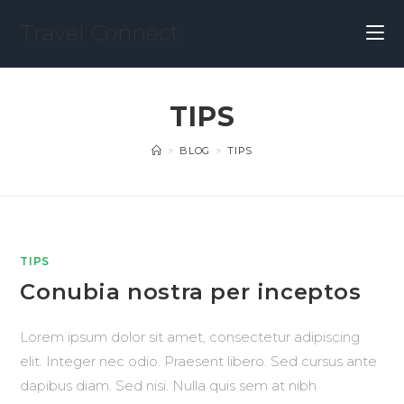
Travel Connect
TIPS
>
BLOG
>
TIPS
TIPS
Conubia nostra per inceptos
Lorem ipsum dolor sit amet, consectetur adipiscing
elit. Integer nec odio. Praesent libero. Sed cursus ante
dapibus diam. Sed nisi. Nulla quis sem at nibh